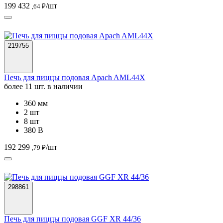
199 432
/шт
,64 ₽
219755
Печь для пиццы подовая Apach AML44X
более 11 шт. в наличии
360 мм
2 шт
8 шт
380 В
192 299
/шт
,79 ₽
298861
Печь для пиццы подовая GGF XR 44/36