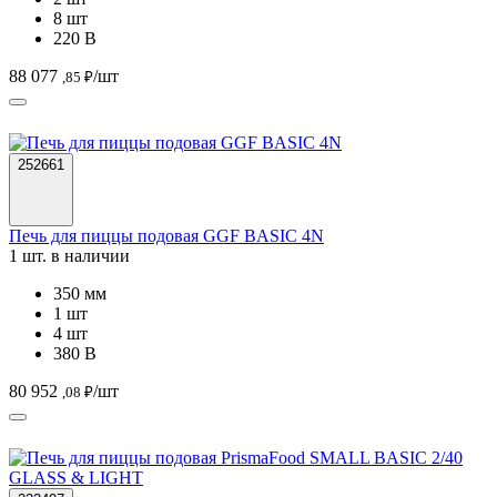
8 шт
220 В
88 077
/шт
,85 ₽
252661
Печь для пиццы подовая GGF BASIC 4N
1 шт. в наличии
350 мм
1 шт
4 шт
380 В
80 952
/шт
,08 ₽