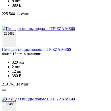
8 шт
380 В
225 544
/шт
,25 ₽
239462
Печь для пиццы подовая ITPIZZA MS66
более 15 шт. в наличии
320 мм
2 шт
12 шт
380 В
213 761
/шт
,16 ₽
125485