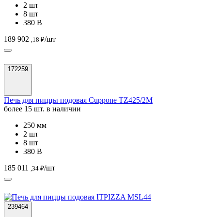
2 шт
8 шт
380 В
189 902
/шт
,18 ₽
172259
Печь для пиццы подовая Cuppone TZ425/2M
более 15 шт. в наличии
250 мм
2 шт
8 шт
380 В
185 011
/шт
,34 ₽
239464