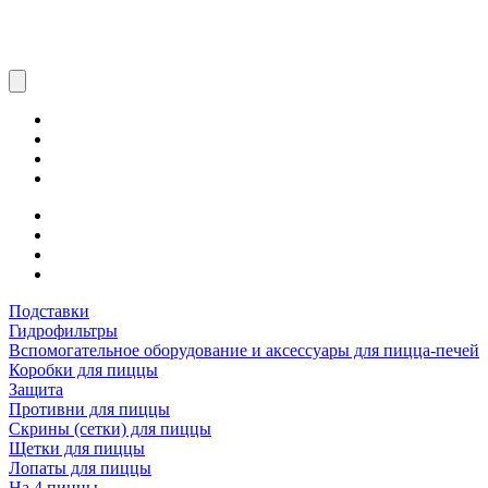
Подставки
Гидрофильтры
Вспомогательное оборудование и аксессуары для пицца-печей
Коробки для пиццы
Защита
Противни для пиццы
Скрины (сетки) для пиццы
Щетки для пиццы
Лопаты для пиццы
На 4 пиццы