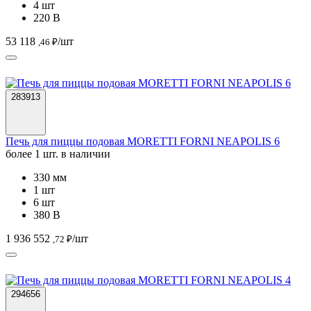
4 шт
220 В
53 118
/шт
,46 ₽
283913
Печь для пиццы подовая MORETTI FORNI NEAPOLIS 6
более 1 шт. в наличии
330 мм
1 шт
6 шт
380 В
1 936 552
/шт
,72 ₽
294656