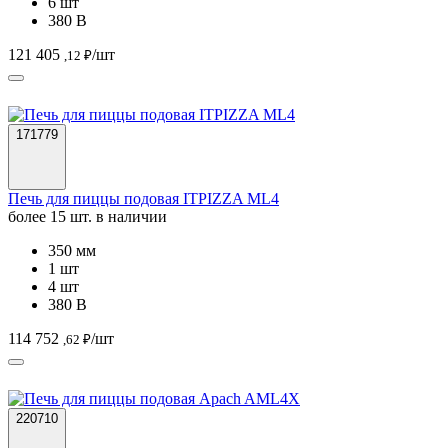
6 шт
380 В
121 405
/шт
,12 ₽
171779
Печь для пиццы подовая ITPIZZA ML4
более 15 шт. в наличии
350 мм
1 шт
4 шт
380 В
114 752
/шт
,62 ₽
220710