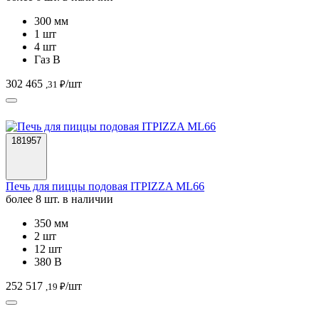
300 мм
1 шт
4 шт
Газ В
302 465
/шт
,31 ₽
181957
Печь для пиццы подовая ITPIZZA ML66
более 8 шт. в наличии
350 мм
2 шт
12 шт
380 В
252 517
/шт
,19 ₽