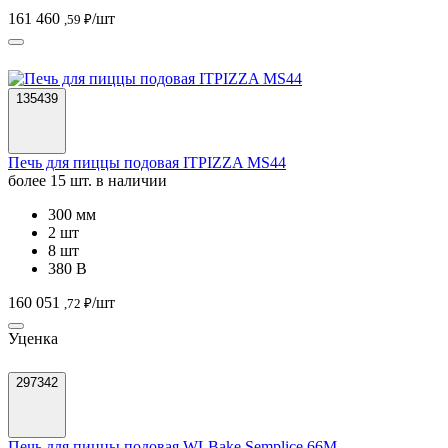
161 460
/шт
,59 ₽
135439
Печь для пиццы подовая ITPIZZA MS44
более 15 шт. в наличии
300 мм
2 шт
8 шт
380 В
160 051
/шт
,72 ₽
Уценка
297342
Печь для пиццы подовая WLBake Semplice 66M