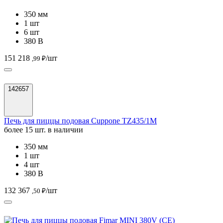
350 мм
1 шт
6 шт
380 В
151 218
/шт
,99 ₽
142657
Печь для пиццы подовая Cuppone TZ435/1M
более 15 шт. в наличии
350 мм
1 шт
4 шт
380 В
132 367
/шт
,50 ₽