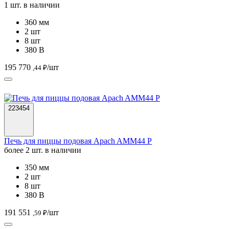
1 шт. в наличии
360 мм
2 шт
8 шт
380 В
195 770
/шт
,44 ₽
223454
Печь для пиццы подовая Apach AMM44 P
более 2 шт. в наличии
350 мм
2 шт
8 шт
380 В
191 551
/шт
,59 ₽