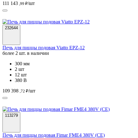
111 143
/шт
,99 ₽
232644
Печь для пиццы подовая Viatto EPZ-12
более 2 шт. в наличии
300 мм
2 шт
12 шт
380 В
109 398
/шт
,72 ₽
113279
Печь для пиццы подовая Fimar FME4 380V (CE)