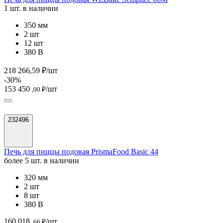
1 шт. в наличии
350 мм
2 шт
12 шт
380 В
218 266,59 ₽/шт
-30%
153 450
/шт
,00 ₽
232496
Печь для пиццы подовая PrismaFood Basic 44
более 5 шт. в наличии
320 мм
2 шт
8 шт
380 В
160 018
/шт
,66 ₽