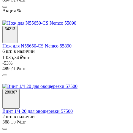
,02 ₽
Акция %
64213
Нож для N55650-CS Nemco 55890
6 шт. в наличии
1 035,34 ₽/шт
-53%
489
/шт
,01 ₽
280307
Винт 1/4-20 для овощерезки 57500
2 шт. в наличии
368
/шт
,30 ₽