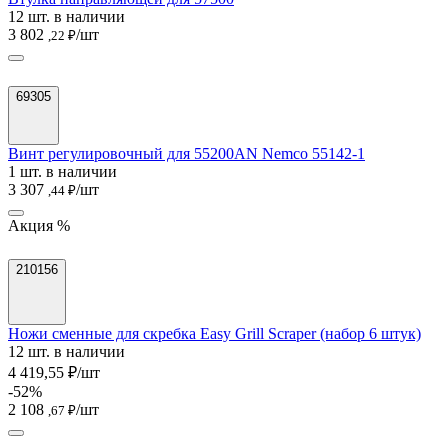
12 шт. в наличии
3 802
/шт
,22 ₽
69305
Винт регулировочный для 55200AN Nemco 55142-1
1 шт. в наличии
3 307
/шт
,44 ₽
Акция %
210156
Ножи сменные для скребка Easy Grill Scraper (набор 6 штук)
12 шт. в наличии
4 419,55 ₽/шт
-52%
2 108
/шт
,67 ₽