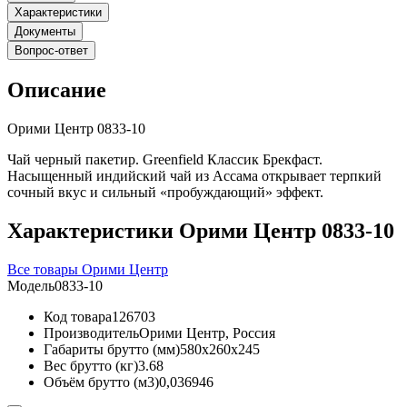
Характеристики
Документы
Вопрос-ответ
Описание
Орими Центр 0833-10
Чай черный пакетир. Greenfield Классик Брекфаст.
Насыщенный индийский чай из Ассама открывает терпкий
сочный вкус и сильный «пробуждающий» эффект.
Характеристики Орими Центр 0833-10
Все товары Орими Центр
Модель
0833-10
Код товара
126703
Производитель
Орими Центр, Россия
Габариты брутто (мм)
580x260x245
Вес брутто (кг)
3.68
Объём брутто (м3)
0,036946