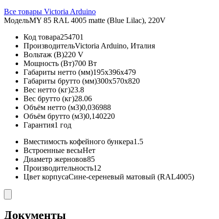
Все товары Victoria Arduino
Модель
MY 85 RAL 4005 matte (Blue Lilac), 220V
Код товара
254701
Производитель
Victoria Arduino, Италия
Вольтаж (В)
220 V
Мощность (Вт)
700 Вт
Габариты нетто (мм)
195x396x479
Габариты брутто (мм)
300x570x820
Вес нетто (кг)
23.8
Вес брутто (кг)
28.06
Объём нетто (м3)
0,036988
Объём брутто (м3)
0,140220
Гарантия
1 год
Вместимость кофейного бункера
1.5
Встроенные весы
Нет
Диаметр жерновов
85
Производительность
12
Цвет корпуса
Сине-сереневый матовый (RAL4005)
Документы