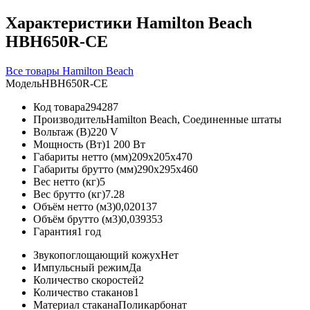
Характеристики Hamilton Beach
HBH650R-СЕ
Все товары Hamilton Beach
Модель
HBH650R-СЕ
Код товара
294287
Производитель
Hamilton Beach, Соединенные штаты
Вольтаж (В)
220 V
Мощность (Вт)
1 200 Вт
Габариты нетто (мм)
209x205x470
Габариты брутто (мм)
290x295x460
Вес нетто (кг)
5
Вес брутто (кг)
7.28
Объём нетто (м3)
0,020137
Объём брутто (м3)
0,039353
Гарантия
1 год
Звукопоглощающий кожух
Нет
Импульсный режим
Да
Количество скоростей
2
Количество стаканов
1
Материал стакана
Поликарбонат