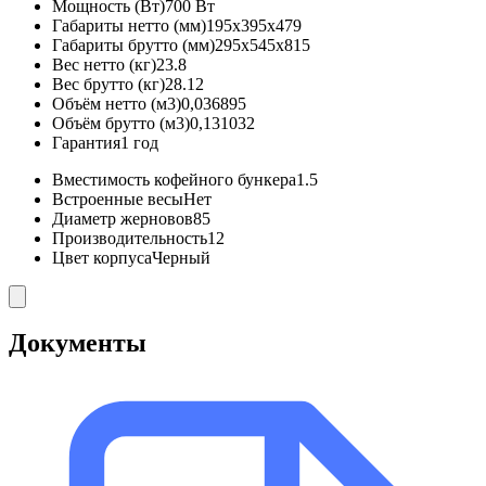
Мощность (Вт)
700 Вт
Габариты нетто (мм)
195x395x479
Габариты брутто (мм)
295x545x815
Вес нетто (кг)
23.8
Вес брутто (кг)
28.12
Объём нетто (м3)
0,036895
Объём брутто (м3)
0,131032
Гарантия
1 год
Вместимость кофейного бункера
1.5
Встроенные весы
Нет
Диаметр жерновов
85
Производительность
12
Цвет корпуса
Черный
Документы