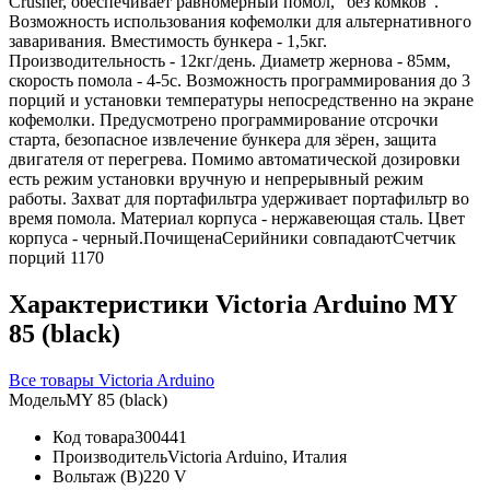
Crusher, обеспечивает равномерный помол, "без комков".
Возможность использования кофемолки для альтернативного
заваривания. Вместимость бункера - 1,5кг.
Производительность - 12кг/день. Диаметр жернова - 85мм,
скорость помола - 4-5с. Возможность программирования до 3
порций и установки температуры непосредственно на экране
кофемолки. Предусмотрено программирование отсрочки
старта, безопасное извлечение бункера для зёрен, защита
двигателя от перегрева. Помимо автоматической дозировки
есть режим установки вручную и непрерывный режим
работы. Захват для портафильтра удерживает портафильтр во
время помола. Материал корпуса - нержавеющая сталь. Цвет
корпуса - черный.ПочищенаСерийники совпадаютСчетчик
порций 1170
Характеристики Victoria Arduino MY
85 (black)
Все товары Victoria Arduino
Модель
MY 85 (black)
Код товара
300441
Производитель
Victoria Arduino, Италия
Вольтаж (В)
220 V