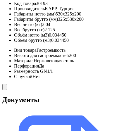
Код товара
30193
Производитель
KAPP, Турция
Габариты нетто (мм)
530x325x200
Габариты брутто (мм)
325x530x200
Вес нетто (кг)
2.04
Вес брутто (кг)
2.125
Объём нетто (м3)
0,034450
Объём брутто (м3)
0,034450
Вид товара
Гастроемкость
Высота для гастроемкостей
200
Материал
Нержавеющая сталь
Перфорация
Да
Размерность GN
1/1
С ручкой
Нет
Документы