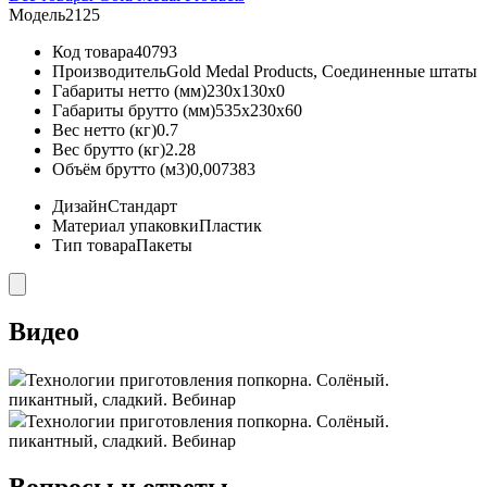
Модель
2125
Код товара
40793
Производитель
Gold Medal Products, Соединенные штаты
Габариты нетто (мм)
230x130x0
Габариты брутто (мм)
535x230x60
Вес нетто (кг)
0.7
Вес брутто (кг)
2.28
Объём брутто (м3)
0,007383
Дизайн
Стандарт
Материал упаковки
Пластик
Тип товара
Пакеты
Видео
Технологии приготовления попкорна. Солёный.
пикантный, сладкий. Вебинар
Технологии приготовления попкорна. Солёный.
пикантный, сладкий. Вебинар
Вопросы и ответы